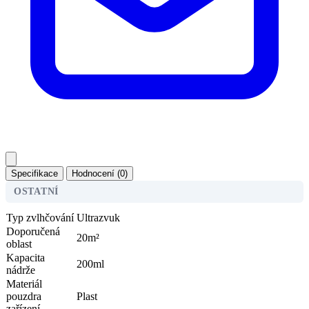
Specifikace
Hodnocení (0)
OSTATNÍ
Typ zvlhčování
Ultrazvuk
Doporučená
20m²
oblast
Kapacita
200ml
nádrže
Materiál
pouzdra
Plast
zařízení