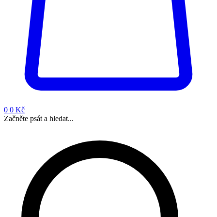
0
0 Kč
Začněte psát a hledat...