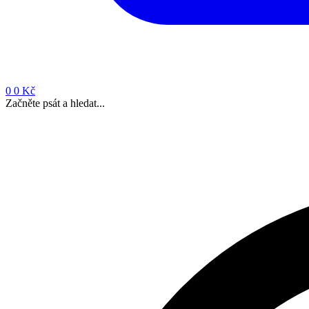
0
0 Kč
Začněte psát a hledat...