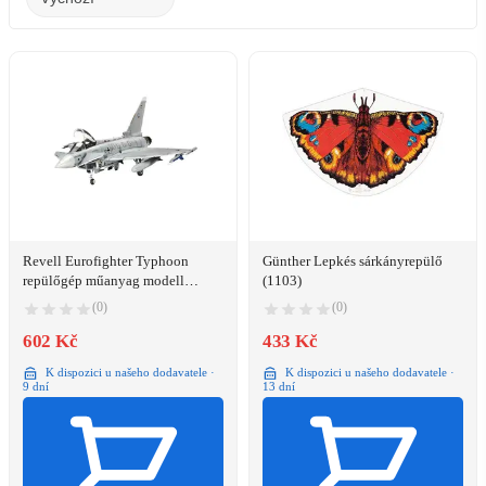
Revell Eurofighter Typhoon
Günther Lepkés sárkányrepülő
repülőgép műanyag modell
(1103)
(1:144)
(0)
(0)
602 Kč
433 Kč
K dispozici u našeho dodavatele ·
K dispozici u našeho dodavatele ·
9 dní
13 dní