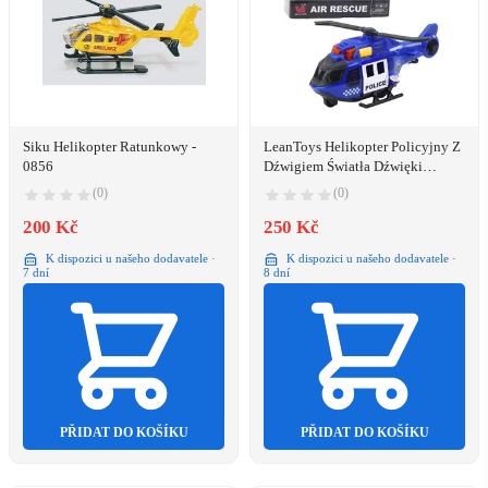
Siku Helikopter Ratunkowy -
LeanToys Helikopter Policyjny Z
0856
Dźwigiem Światła Dźwięki
Niebieski
(0)
(0)
200 Kč
250 Kč
K dispozici u našeho dodavatele ·
K dispozici u našeho dodavatele ·
7 dní
8 dní
PŘIDAT DO KOŠÍKU
PŘIDAT DO KOŠÍKU