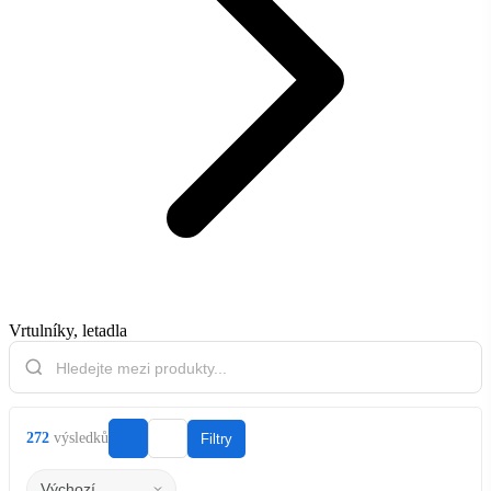
Vrtulníky, letadla
272
výsledků
Filtry