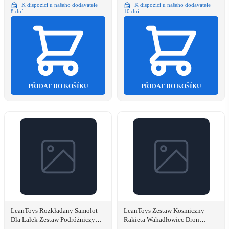
K dispozici u našeho dodavatele ·
K dispozici u našeho dodavatele ·
8 dní
10 dní
PŘIDAT DO KOŠÍKU
PŘIDAT DO KOŠÍKU
LeanToys Rozkładany Samolot
LeanToys Zestaw Kosmiczny
Dla Lalek Zestaw Podróżniczy
Rakieta Wahadłowiec Dron
Akcesoria Lalka Różowy 9 el.
Astronauta Satelita Pojazd