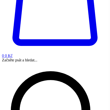
0
0 Kč
Začněte psát a hledat...