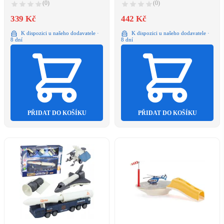
(0)
(0)
339 Kč
442 Kč
K dispozici u našeho dodavatele ·
K dispozici u našeho dodavatele ·
8 dní
8 dní
PŘIDAT DO KOŠÍKU
PŘIDAT DO KOŠÍKU