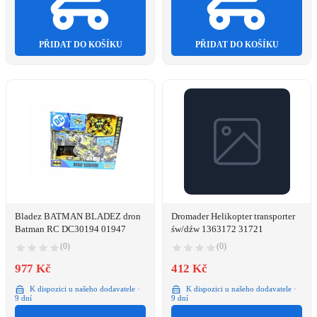
PŘIDAT DO KOŠÍKU
PŘIDAT DO KOŠÍKU
Bladez BATMAN BLADEZ dron
Dromader Helikopter transporter
Batman RC DC30194 01947
św/dźw 1363172 31721
(0)
(0)
977 Kč
412 Kč
K dispozici u našeho dodavatele ·
K dispozici u našeho dodavatele ·
9 dní
9 dní