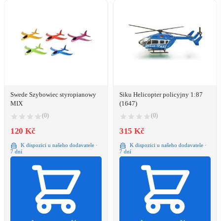
Swede Szybowiec styropianowy
Siku Helicopter policyjny 1:87
MIX
(1647)
(0)
(0)
120 Kč
315 Kč
K dispozici u našeho dodavatele ·
K dispozici u našeho dodavatele ·
7 dní
7 dní