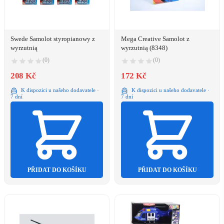
Swede Samolot styropianowy z
Mega Creative Samolot z
wyrzutnią
wyrzutnią (8348)
(0)
(0)
208 Kč
172 Kč
K dispozici u našeho dodavatele ·
K dispozici u našeho dodavatele ·
7 dní
7 dní
PŘIDAT DO KOŠÍKU
PŘIDAT DO KOŠÍKU