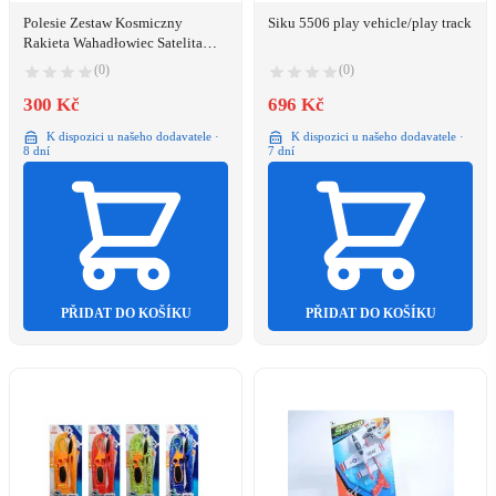
Polesie Zestaw Kosmiczny
Siku 5506 play vehicle/play track
Rakieta Wahadłowiec Satelita
Pojazd Transportowy
(0)
(0)
300 Kč
696 Kč
K dispozici u našeho dodavatele ·
K dispozici u našeho dodavatele ·
8 dní
7 dní
PŘIDAT DO KOŠÍKU
PŘIDAT DO KOŠÍKU