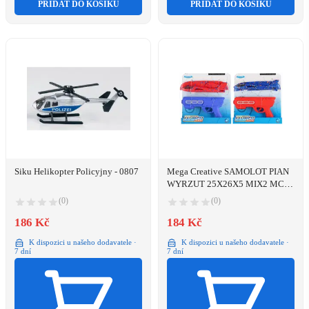
PŘIDAT DO KOŠÍKU
PŘIDAT DO KOŠÍKU
Siku Helikopter Policyjny - 0807
Mega Creative SAMOLOT PIAN
WYRZUT 25X26X5 MIX2 MC
WB 54/108
(0)
(0)
186 Kč
184 Kč
K dispozici u našeho dodavatele ·
K dispozici u našeho dodavatele ·
7 dní
7 dní