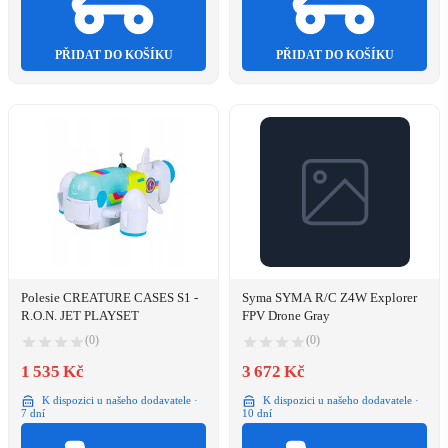
PŘIDAT DO KOŠÍKU
PŘIDAT DO KOŠÍKU
Polesie CREATURE CASES S1 -
Syma SYMA R/C Z4W Explorer
R.O.N. JET PLAYSET
FPV Drone Gray
(0)
(0)
1 535 Kč
3 672 Kč
K dispozici u našeho dodavatele ·
K dispozici u našeho dodavatele ·
7 dní
10 dní