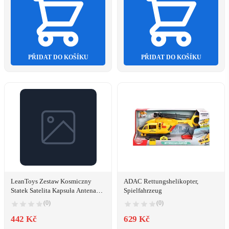
PŘIDAT DO KOŠÍKU
PŘIDAT DO KOŠÍKU
LeanToys Zestaw Kosmiczny
ADAC Rettungshelikopter,
Statek Satelita Kapsuła Antena
Spielfahrzeug
Komunikacyjna Astronauta
(0)
(0)
442 Kč
629 Kč