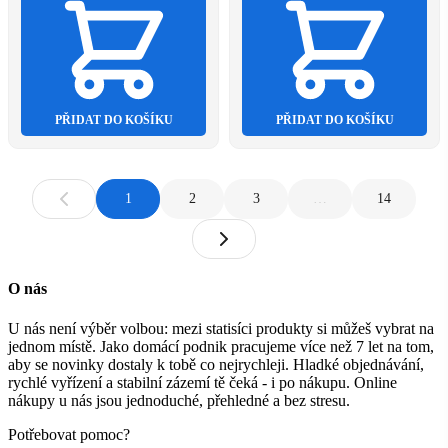
PŘIDAT DO KOŠÍKU
PŘIDAT DO KOŠÍKU
1
2
3
…
14
O nás
U nás není výběr volbou: mezi statisíci produkty si můžeš vybrat na
jednom místě. Jako domácí podnik pracujeme více než 7 let na tom,
aby se novinky dostaly k tobě co nejrychleji. Hladké objednávání,
rychlé vyřízení a stabilní zázemí tě čeká - i po nákupu. Online
nákupy u nás jsou jednoduché, přehledné a bez stresu.
Potřebovat pomoc?