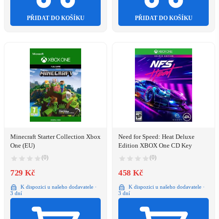
PŘIDAT DO KOŠÍKU
PŘIDAT DO KOŠÍKU
Minecraft Starter Collection Xbox
Need for Speed: Heat Deluxe
One (EU)
Edition XBOX One CD Key
(0)
(0)
729 Kč
458 Kč
K dispozici u našeho dodavatele ·
K dispozici u našeho dodavatele ·
3 dní
3 dní