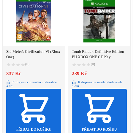
Sid Meier's Civilization VI (Xbox
Tomb Raider: Definitive Edition
One)
EU XBOX ONE CD Key
(0)
(0)
337 Kč
239 Kč
K dispozici u našeho dodavatele ·
K dispozici u našeho dodavatele ·
3 dní
3 dní
PŘIDAT DO KOŠÍKU
PŘIDAT DO KOŠÍKU