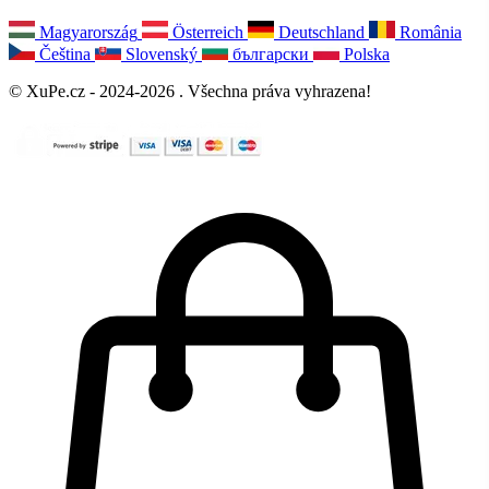
Magyarország
Österreich
Deutschland
România
Čeština
Slovenský
български
Polska
© XuPe.cz - 2024-2026 . Všechna práva vyhrazena!