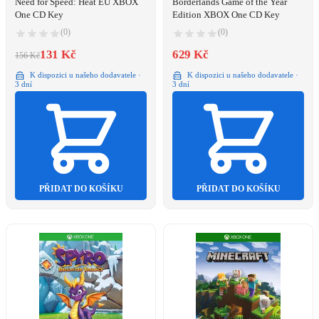
Need for Speed: Heat EU XBOX
Borderlands Game of the Year
One CD Key
Edition XBOX One CD Key
(0)
(0)
131 Kč
629 Kč
156 Kč
K dispozici u našeho dodavatele ·
K dispozici u našeho dodavatele ·
3 dní
3 dní
PŘIDAT DO KOŠÍKU
PŘIDAT DO KOŠÍKU