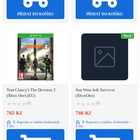
PŘIDAT DO KOŠÍKU
PŘIDAT DO KOŠÍKU
Nový
Tom Clancy's The Division 2
Star Wars Jedi Survivor
(Xbox One) (EU)
(XboxOne)
(0)
(0)
765 Kč
766 Kč
K dispozici u našeho dodavatele ·
K dispozici u našeho dodavatele ·
3 dní
9 dní