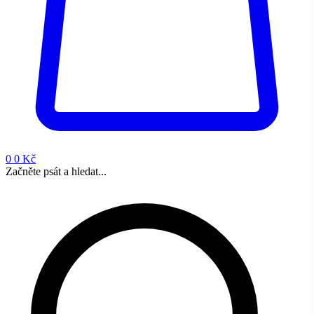
0
0 Kč
Začněte psát a hledat...