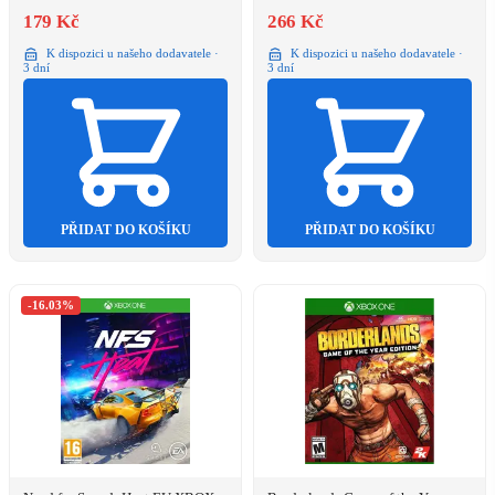
179 Kč
266 Kč
K dispozici u našeho dodavatele ·
K dispozici u našeho dodavatele ·
3 dní
3 dní
PŘIDAT DO KOŠÍKU
PŘIDAT DO KOŠÍKU
-16.03%