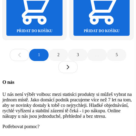
PŘIDAT DO KOŠÍKU
PŘIDAT DO KOŠÍKU
1
2
3
…
5
O nás
U nás není výběr volbou: mezi statisíci produkty si můžeš vybrat na
jednom místě. Jako domácí podnik pracujeme více než 7 let na tom,
aby se novinky dostaly k tobě co nejrychleji. Hladké objednávání,
rychlé vyřízení a stabilní zázemí tě čeká - i po nákupu. Online
nákupy u nás jsou jednoduché, přehledné a bez stresu.
Potřebovat pomoc?