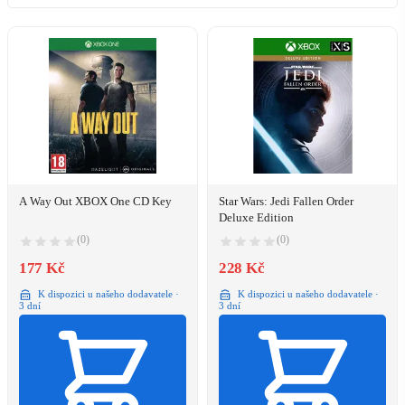
A Way Out XBOX One CD Key
Star Wars: Jedi Fallen Order
Deluxe Edition
(0)
(0)
177 Kč
228 Kč
K dispozici u našeho dodavatele ·
K dispozici u našeho dodavatele ·
3 dní
3 dní