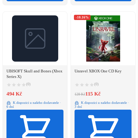
-10.16%
UBISOFT Skull and Bones (Xbox
Unravel XBOX One CD Key
Series X)
(0)
(0)
494 Kč
115 Kč
128 Kč
K dispozici u našeho dodavatele ·
K dispozici u našeho dodavatele ·
6 dní
3 dní