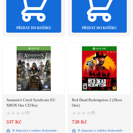
PŘIDAT DO KOŠÍKU
PŘIDAT DO KOŠÍKU
Assassin's Creed Syndicate EU
Red Dead Redemption 2 (Xbox
XBOX One CD Key
One)
(0)
(0)
337 Kč
720 Kč
K dispozici u našeho dodavatele ·
K dispozici u našeho dodavatele ·