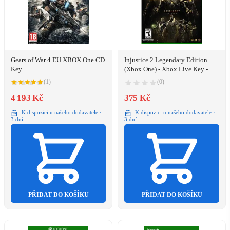
Gears of War 4 EU XBOX One CD
Injustice 2 Legendary Edition
Key
(Xbox One) - Xbox Live Key -
EUROPE
(1)
(0)
4 193 Kč
375 Kč
K dispozici u našeho dodavatele ·
K dispozici u našeho dodavatele ·
3 dní
3 dní
PŘIDAT DO KOŠÍKU
PŘIDAT DO KOŠÍKU