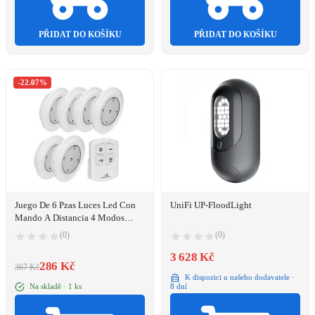
PŘIDAT DO KOŠÍKU
PŘIDAT DO KOŠÍKU
-22.07%
Juego De 6 Pzas Luces Led Con
UniFi UP-FloodLight
Mando A Distancia 4 Modos
Iluminación Maclean Energy
(0)
(0)
Mce165
3 628 Kč
286 Kč
367 Kč
K dispozici u našeho dodavatele ·
Na skladě · 1 ks
8 dní