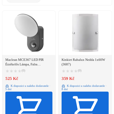
Maclean MCE367 LED PIR
Kinkiet Rabalux Nedda 1x60W
Érzékelős Lámpa, Falra
(3687)
Szerelhető, PC+ALU, 15W,
(0)
(0)
1100lm, IP65, 4000K
525 Kč
359 Kč
K dispozici u našeho dodavatele ·
K dispozici u našeho dodavatele ·
5 dní
8 dní