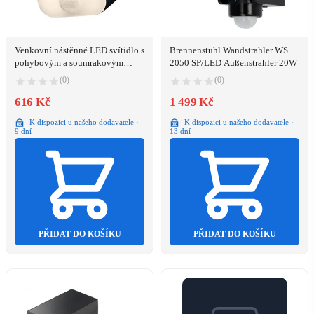
Venkovní nástěnné LED svítidlo s
Brennenstuhl Wandstrahler WS
pohybovým a soumrakovým
2050 SP/LED Außenstrahler 20W
senzorem 3W 3000K
(0)
(0)
616 Kč
1 499 Kč
K dispozici u našeho dodavatele ·
K dispozici u našeho dodavatele ·
9 dní
13 dní
PŘIDAT DO KOŠÍKU
PŘIDAT DO KOŠÍKU