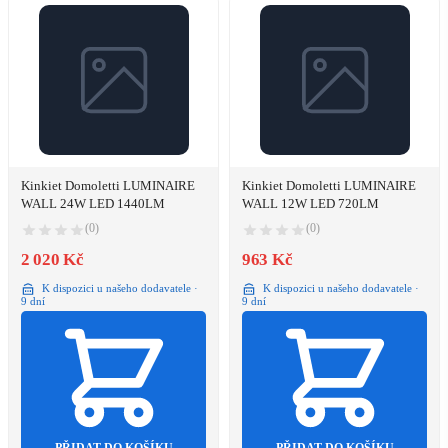
Kinkiet Domoletti LUMINAIRE
Kinkiet Domoletti LUMINAIRE
WALL 24W LED 1440LM
WALL 12W LED 720LM
(0)
(0)
2 020 Kč
963 Kč
K dispozici u našeho dodavatele ·
K dispozici u našeho dodavatele ·
9 dní
9 dní