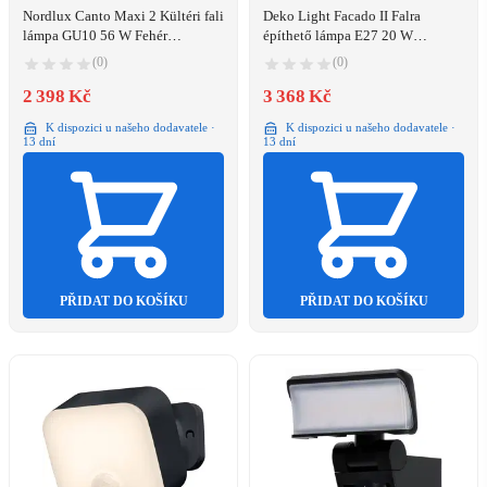
Nordlux Canto Maxi 2 Kültéri fali
Deko Light Facado II Falra
lámpa GU10 56 W Fehér
építhető lámpa E27 20 W
(49721001)
Sötétszürke (731151)
(0)
(0)
2 398 Kč
3 368 Kč
K dispozici u našeho dodavatele ·
K dispozici u našeho dodavatele ·
13 dní
13 dní
PŘIDAT DO KOŠÍKU
PŘIDAT DO KOŠÍKU