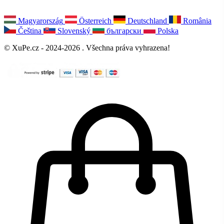
Magyarország
Österreich
Deutschland
România
Čeština
Slovenský
български
Polska
© XuPe.cz - 2024-2026 . Všechna práva vyhrazena!