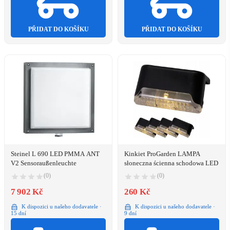
PŘIDAT DO KOŠÍKU
PŘIDAT DO KOŠÍKU
Steinel L 690 LED PMMA ANT
Kinkiet ProGarden LAMPA
V2 Sensoraußenleuchte
słoneczna ścienna schodowa LED
(0)
(0)
7 902 Kč
260 Kč
K dispozici u našeho dodavatele ·
K dispozici u našeho dodavatele ·
15 dní
9 dní