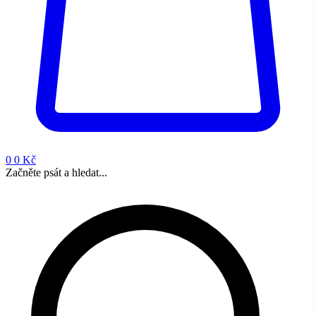
0
0 Kč
Začněte psát a hledat...