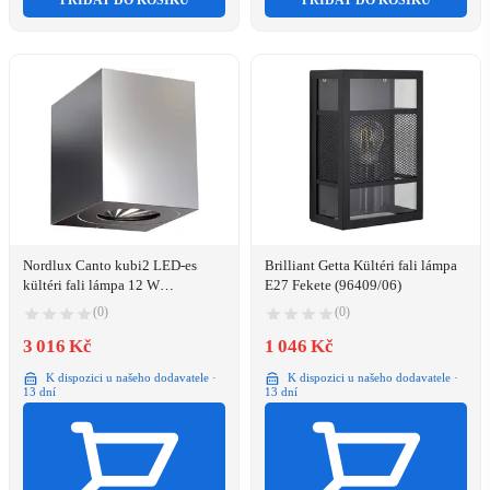
PŘIDAT DO KOŠÍKU
PŘIDAT DO KOŠÍKU
Nordlux Canto kubi2 LED-es
Brilliant Getta Kültéri fali lámpa
kültéri fali lámpa 12 W
E27 Fekete (96409/06)
Nemesacél (49711034)
(0)
(0)
3 016 Kč
1 046 Kč
K dispozici u našeho dodavatele ·
K dispozici u našeho dodavatele ·
13 dní
13 dní