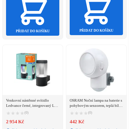
PŘIDAT DO KOŠÍKU
PŘIDAT DO KOŠÍKU
Venkovní nástěnné svítidlo
OSRAM Noční lampa na baterie s
Ledvance černé, integrovaný LED
pohybovým senzorem, teplá bílá
zdroj 12 W
300
(0)
(0)
2 954 Kč
442 Kč