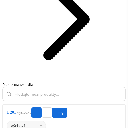
Nástěnná svítidla
1 201
výsledků
Filtry