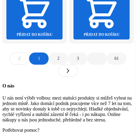
PŘIDAT DO KOŠÍKU
PŘIDAT DO KOŠÍKU
1
2
3
…
61
O nás
U nás není výběr volbou: mezi statisíci produkty si můžeš vybrat na
jednom místě. Jako domácí podnik pracujeme více než 7 let na tom,
aby se novinky dostaly k tobě co nejrychleji. Hladké objednávání,
rychlé vyřízení a stabilní zázemí tě čeká - i po nákupu. Online
nákupy u nás jsou jednoduché, přehledné a bez stresu.
Potřebovat pomoc?