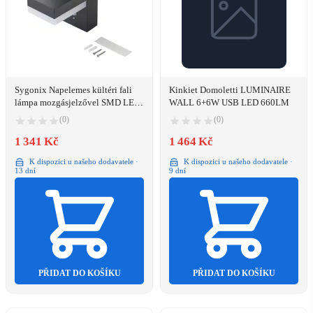
Sygonix Napelemes kültéri fali
Kinkiet Domoletti LUMINAIRE
lámpa mozgásjelzővel SMD LED
WALL 6+6W USB LED 660LM
6 W Fekete (SY-4715526)
(0)
(0)
1 341 Kč
1 464 Kč
K dispozici u našeho dodavatele ·
K dispozici u našeho dodavatele ·
13 dní
9 dní
PŘIDAT DO KOŠÍKU
PŘIDAT DO KOŠÍKU