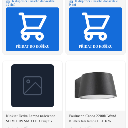
K dispozici u našeho dodavatele ·
K dispozici u našeho dodavatele ·
12 dní
9 dní
PŘIDAT DO KOŠÍKU
PŘIDAT DO KOŠÍKU
Kinkiet Dedra Lampa naścienna
Paulmann Capea 2200K Wand
SLIM 10W SMD LED czujnik
Kültéri fali lámpa LED 6 W
ruchu, 900lm, IP44
Fekete (94713)