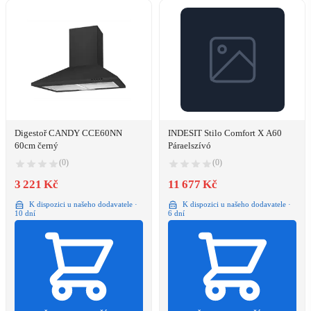
Digestoř CANDY CCE60NN
INDESIT Stilo Comfort X A60
60cm černý
Páraelszívó
(0)
(0)
3 221 Kč
11 677 Kč
K dispozici u našeho dodavatele ·
K dispozici u našeho dodavatele ·
10 dní
6 dní