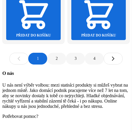
PŘIDAT DO KOŠÍKU
PŘIDAT DO KOŠÍKU
1
2
3
4
O nás
U nás není výběr volbou: mezi statisíci produkty si můžeš vybrat na
jednom místě. Jako domácí podnik pracujeme více než 7 let na tom,
aby se novinky dostaly k tobě co nejrychleji. Hladké objednávání,
rychlé vyřízení a stabilní zázemí tě čeká - i po nákupu. Online
nákupy u nás jsou jednoduché, přehledné a bez stresu.
Potřebovat pomoc?