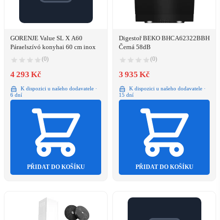
GORENJE Value SL X A60
Digestoř BEKO BHCA62322BBH
Páraelszívó konyhai 60 cm inox
Černá 58dB
(0)
(0)
4 293 Kč
3 935 Kč
K dispozici u našeho dodavatele ·
K dispozici u našeho dodavatele ·
6 dní
15 dní
PŘIDAT DO KOŠÍKU
PŘIDAT DO KOŠÍKU