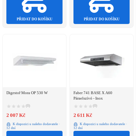
PŘIDAT DO KOŠÍKU
PŘIDAT DO KOŠÍKU
Digestoř Mora OP 530 W
Faber 741 BASE X A60
Páraelszívó - Inox
(0)
(0)
2 007 Kč
2 611 Kč
K dispozici u našeho dodavatele ·
K dispozici u našeho dodavatele ·
12 dní
12 dní