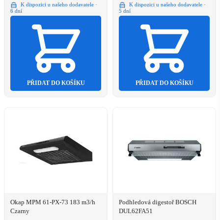
K dispozici u našeho dodavatele ·
K dispozici u našeho dodavatele ·
6 dní
5 dní
PŘIDAT DO KOŠÍKU
PŘIDAT DO KOŠÍKU
Okap MPM 61-PX-73 183 m3/h
Podhledová digestoř BOSCH
Czarny
DUL62FA51