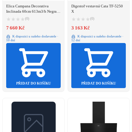
Elica Campana Decorativa
Digestoř vestavná Cata TF-5250
Inclinada 60cm 613m3/h Negra -
X
Prf0119819
(0)
(0)
7 660 Kč
3 163 Kč
K dispozici u našeho dodavatele ·
K dispozici u našeho dodavatele ·
10 dní
12 dní
PŘIDAT DO KOŠÍKU
PŘIDAT DO KOŠÍKU