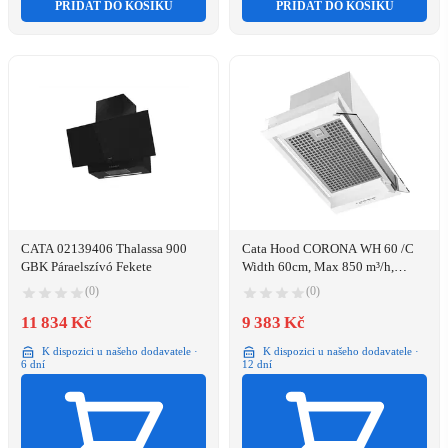
PŘIDAT DO KOŠÍKU
PŘIDAT DO KOŠÍKU
CATA 02139406 Thalassa 900
Cata Hood CORONA WH 60 /C
GBK Páraelszívó Fekete
Width 60cm, Max 850 m³/h,
Stainless steel
(0)
(0)
11 834 Kč
9 383 Kč
K dispozici u našeho dodavatele ·
K dispozici u našeho dodavatele ·
6 dní
12 dní