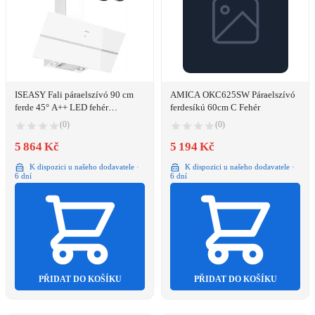
ISEASY Fali páraelszívó 90 cm
AMICA OKC625SW Páraelszívó
ferde 45° A++ LED fehér
ferdesíkú 60cm C Fehér
TV1390D4-CC-I2
(0)
(0)
5 864 Kč
5 194 Kč
K dispozici u našeho dodavatele ·
K dispozici u našeho dodavatele ·
6 dní
6 dní
PŘIDAT DO KOŠÍKU
PŘIDAT DO KOŠÍKU