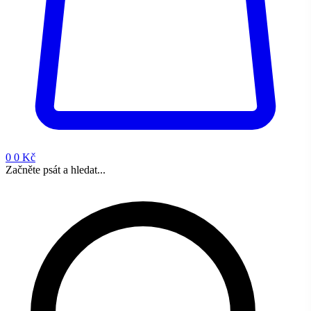
0
0 Kč
Začněte psát a hledat...