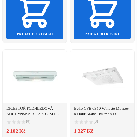
PŘIDAT DO KOŠÍKU
PŘIDAT DO KOŠÍKU
DIGESTOŘ PODHLEDOVÁ
Beko CFB 6310 W hotte Montée
KUCHYŇSKÁ BÍLÁ 60 CM LED
au mur Blanc 160 m³/h D
BOMANN
(0)
(0)
2 102 Kč
1 327 Kč