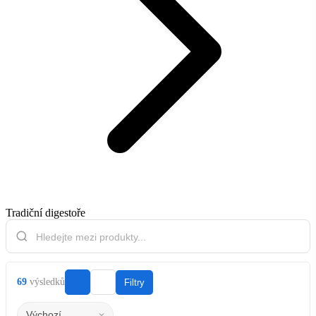
Tradiční digestoře
69
výsledků
Filtry