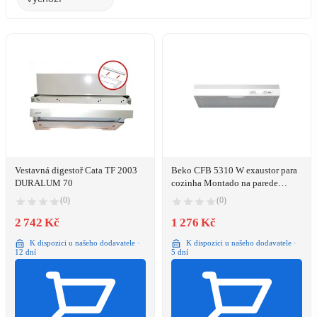
Vestavná digestoř Cata TF 2003
Beko CFB 5310 W exaustor para
DURALUM 70
cozinha Montado na parede
Branco 125 m³/h D
(0)
(0)
2 742 Kč
1 276 Kč
K dispozici u našeho dodavatele ·
K dispozici u našeho dodavatele ·
12 dní
5 dní