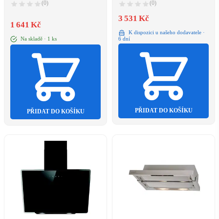
(0)
(0)
3 531 Kč
1 641 Kč
K dispozici u našeho dodavatele ·
Na skladě · 1 ks
6 dní
PŘIDAT DO KOŠÍKU
PŘIDAT DO KOŠÍKU