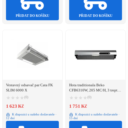
PŘIDAT DO KOŠÍKU
PŘIDAT DO KOŠÍKU
Vestavný odsavač par Cata FK
Hota traditionala Beko
SLIM 6000 X
CFB6310W, 205 MC/H, 3 trepte
de viteza, 1 motor, Alb
(0)
(0)
1 623 Kč
1 751 Kč
K dispozici u našeho dodavatele ·
K dispozici u našeho dodavatele ·
12 dní
15 dní