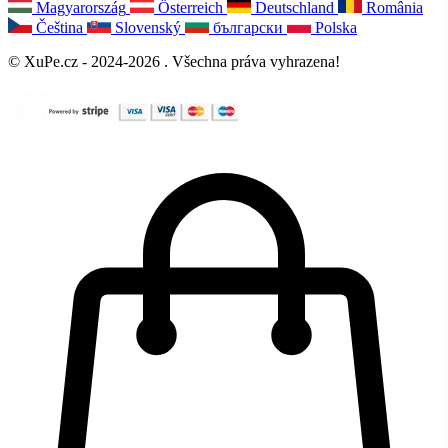
Magyarország
Österreich
Deutschland
România
Čeština
Slovenský
български
Polska
© XuPe.cz - 2024-2026 . Všechna práva vyhrazena!