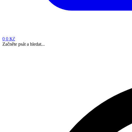
0
0 Kč
Začněte psát a hledat...