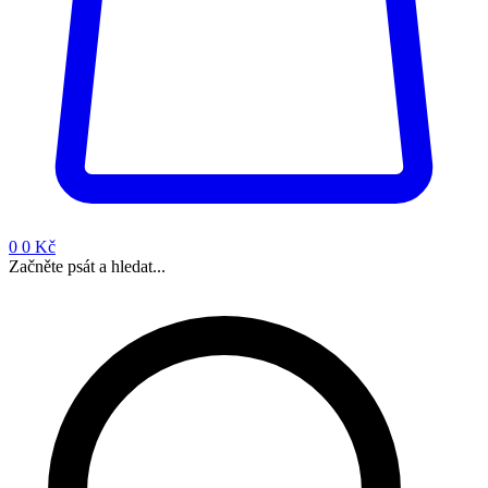
0
0 Kč
Začněte psát a hledat...