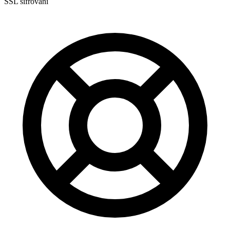
SSL šifrování