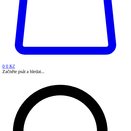
0
0 Kč
Začněte psát a hledat...