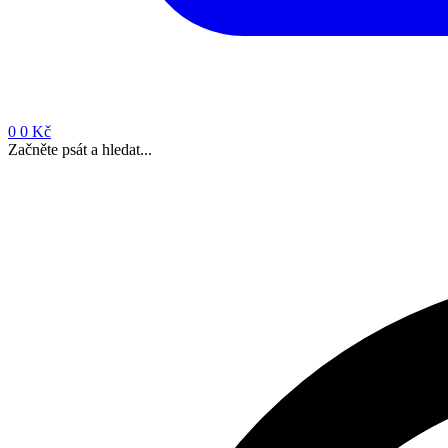
0
0 Kč
Začněte psát a hledat...