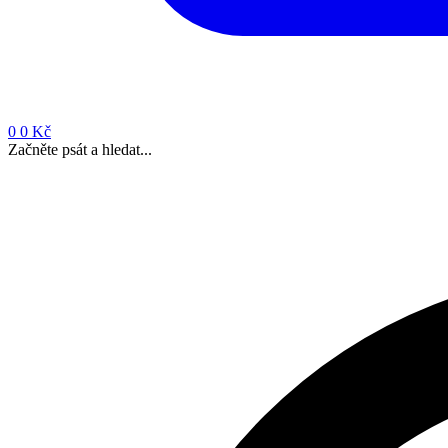
0
0 Kč
Začněte psát a hledat...