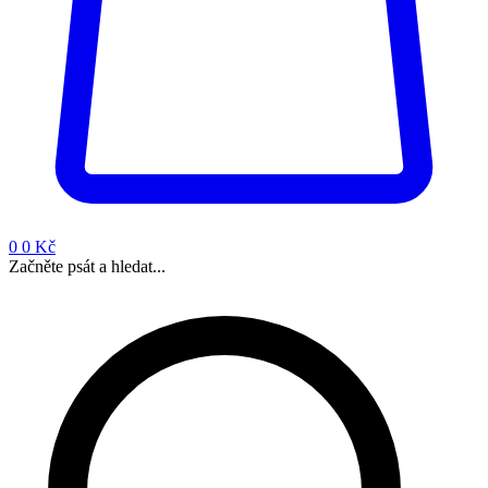
0
0 Kč
Začněte psát a hledat...