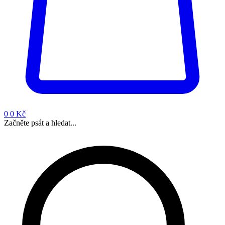
0
0 Kč
Začněte psát a hledat...