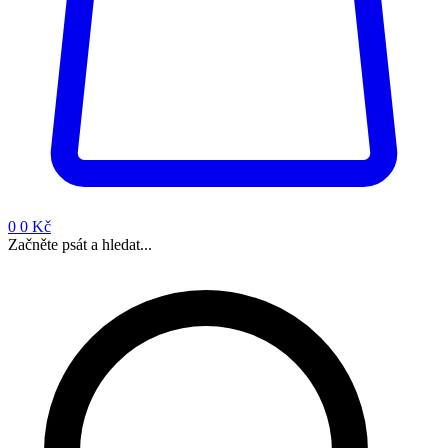
0
0 Kč
Začněte psát a hledat...