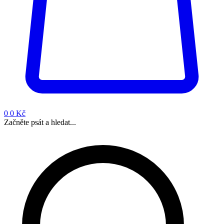
0
0 Kč
Začněte psát a hledat...