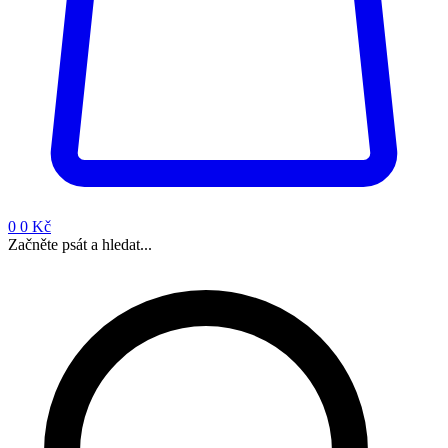
0
0 Kč
Začněte psát a hledat...