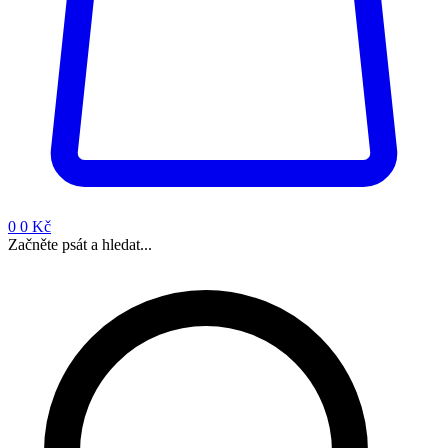
0
0 Kč
Začněte psát a hledat...