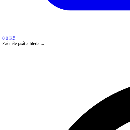
0
0 Kč
Začněte psát a hledat...