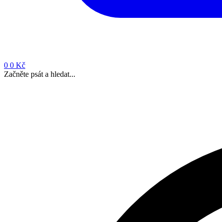
0
0 Kč
Začněte psát a hledat...