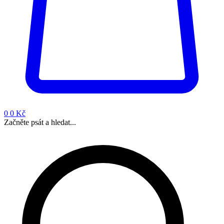
0
0 Kč
Začněte psát a hledat...