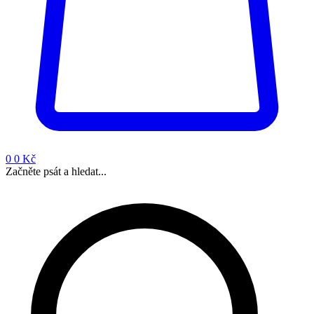
0
0 Kč
Začněte psát a hledat...