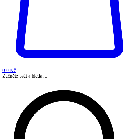
0
0 Kč
Začněte psát a hledat...