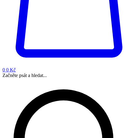
0
0 Kč
Začněte psát a hledat...