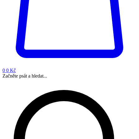
0
0 Kč
Začněte psát a hledat...