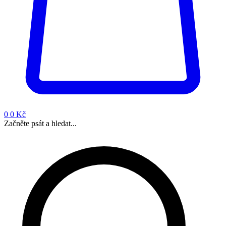
0
0 Kč
Začněte psát a hledat...