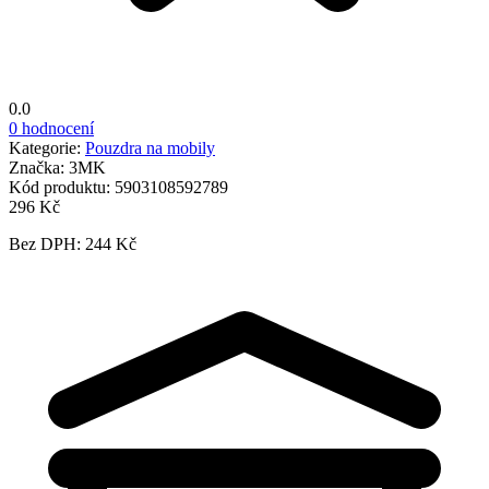
0.0
0 hodnocení
Kategorie:
Pouzdra na mobily
Značka:
3MK
Kód produktu:
5903108592789
296 Kč
Bez DPH: 244 Kč