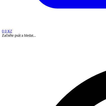
0
0 Kč
Začněte psát a hledat...