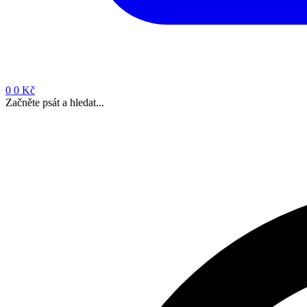
0
0 Kč
Začněte psát a hledat...