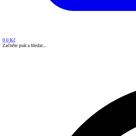
0
0 Kč
Začněte psát a hledat...