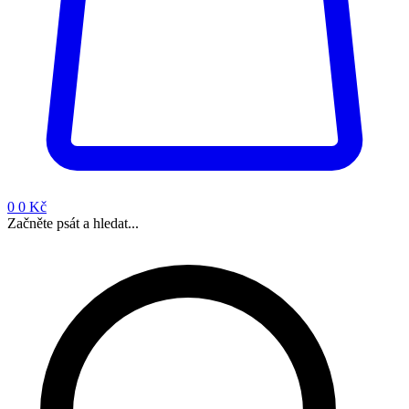
0
0 Kč
Začněte psát a hledat...