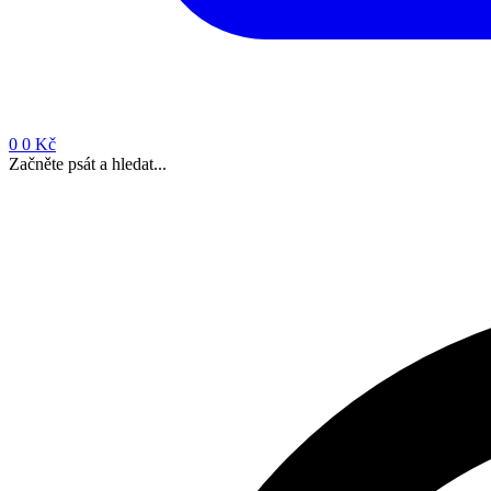
0
0 Kč
Začněte psát a hledat...