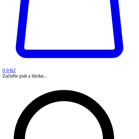
0
0 Kč
Začněte psát a hledat...