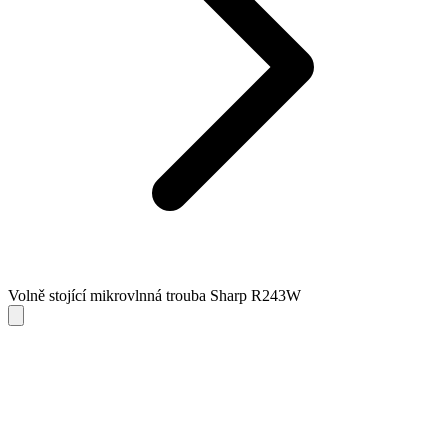
Volně stojící mikrovlnná trouba Sharp R243W