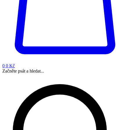
0
0 Kč
Začněte psát a hledat...