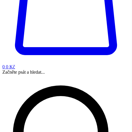
0
0 Kč
Začněte psát a hledat...