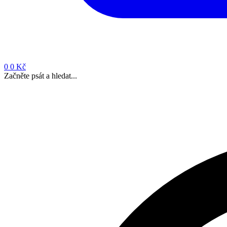
0
0 Kč
Začněte psát a hledat...