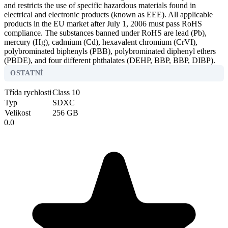
and restricts the use of specific hazardous materials found in
electrical and electronic products (known as EEE). All applicable
products in the EU market after July 1, 2006 must pass RoHS
compliance. The substances banned under RoHS are lead (Pb),
mercury (Hg), cadmium (Cd), hexavalent chromium (CrVI),
polybrominated biphenyls (PBB), polybrominated diphenyl ethers
(PBDE), and four different phthalates (DEHP, BBP, BBP, DIBP).
OSTATNÍ
Třída rychlosti
Class 10
Typ
SDXC
Velikost
256 GB
0.0