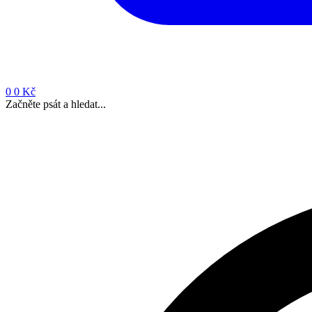
0
0 Kč
Začněte psát a hledat...