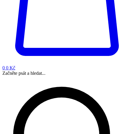
0
0 Kč
Začněte psát a hledat...