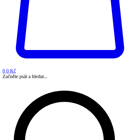
0
0 Kč
Začněte psát a hledat...