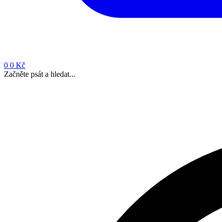
0
0 Kč
Začněte psát a hledat...