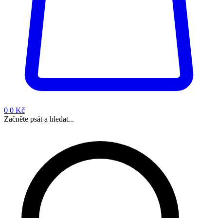
0
0 Kč
Začněte psát a hledat...