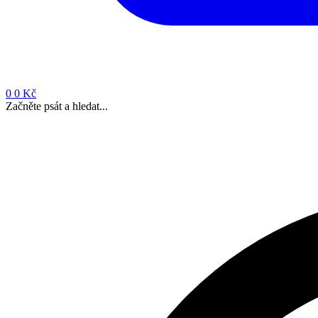
0
0 Kč
Začněte psát a hledat...