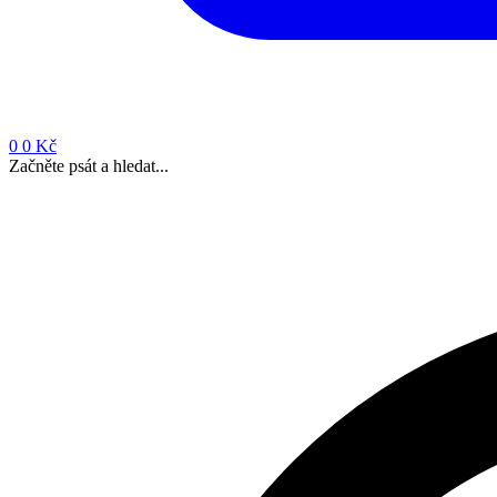
0
0 Kč
Začněte psát a hledat...