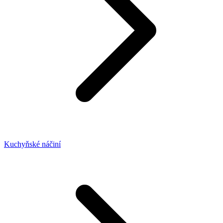
Kuchyňské náčiní