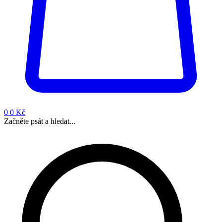
0
0 Kč
Začněte psát a hledat...