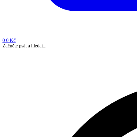
0
0 Kč
Začněte psát a hledat...