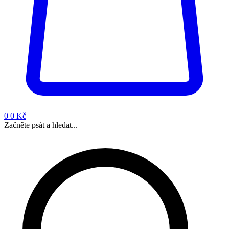
0
0 Kč
Začněte psát a hledat...