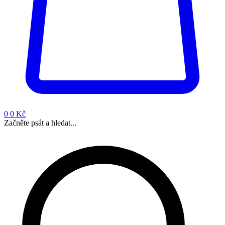
0
0 Kč
Začněte psát a hledat...