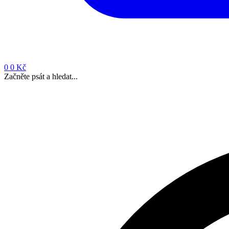
0
0 Kč
Začněte psát a hledat...