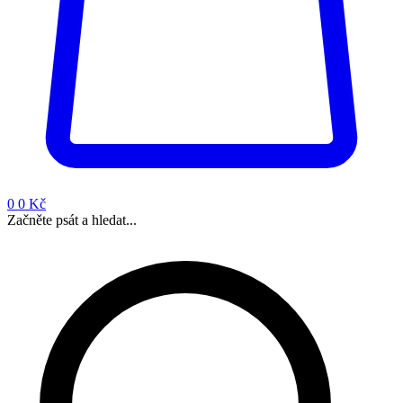
0
0 Kč
Začněte psát a hledat...