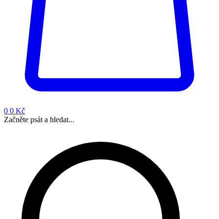
0
0 Kč
Začněte psát a hledat...