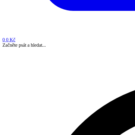
0
0 Kč
Začněte psát a hledat...